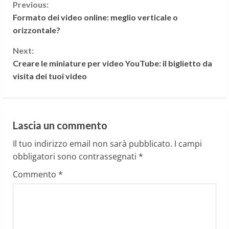
C
Previous:
Formato dei video online: meglio verticale o
o
orizzontale?
n
Next:
Creare le miniature per video YouTube: il biglietto da
t
visita dei tuoi video
i
n
Lascia un commento
u
Il tuo indirizzo email non sarà pubblicato.
I campi
e
obbligatori sono contrassegnati
*
Commento
*
R
e
a