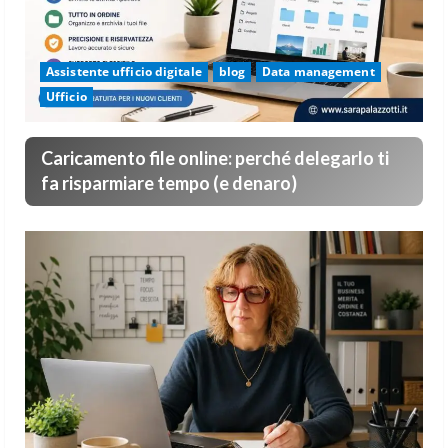
Assistente ufficio digitale
blog
Data management
Ufficio
Caricamento file online: perché delegarlo ti
fa risparmiare tempo (e denaro)