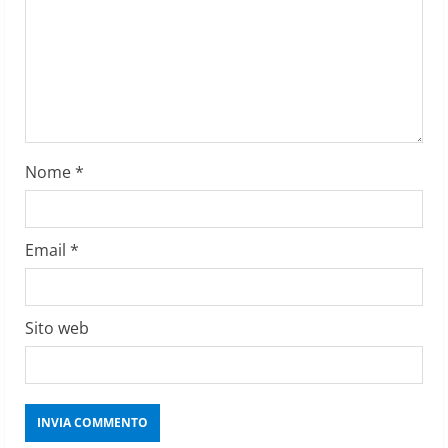
d
i
n
g
Nome
*
Email
*
Sito web