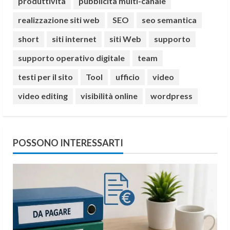
produttività
pubblicità multi-canale
realizzazione siti web
SEO
seo semantica
short
siti internet
siti Web
supporto
supporto operativo digitale
team
testi per il sito
Tool
ufficio
video
video editing
visibilità online
wordpress
POSSONO INTERESSARTI