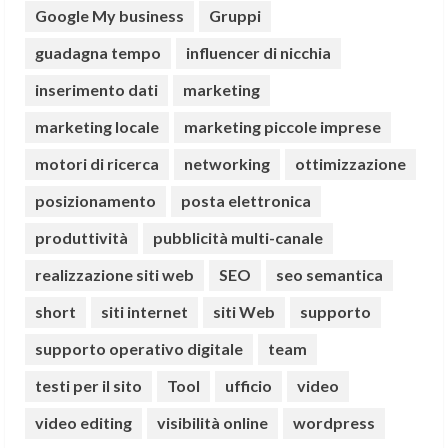
Google My business
Gruppi
guadagna tempo
influencer di nicchia
inserimento dati
marketing
marketing locale
marketing piccole imprese
motori di ricerca
networking
ottimizzazione
posizionamento
posta elettronica
produttività
pubblicità multi-canale
realizzazione siti web
SEO
seo semantica
short
siti internet
siti Web
supporto
supporto operativo digitale
team
testi per il sito
Tool
ufficio
video
video editing
visibilità online
wordpress