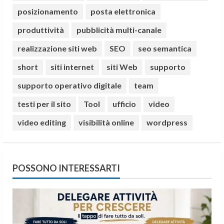
posizionamento
posta elettronica
produttività
pubblicità multi-canale
realizzazione siti web
SEO
seo semantica
short
siti internet
siti Web
supporto
supporto operativo digitale
team
testi per il sito
Tool
ufficio
video
video editing
visibilità online
wordpress
POSSONO INTERESSARTI