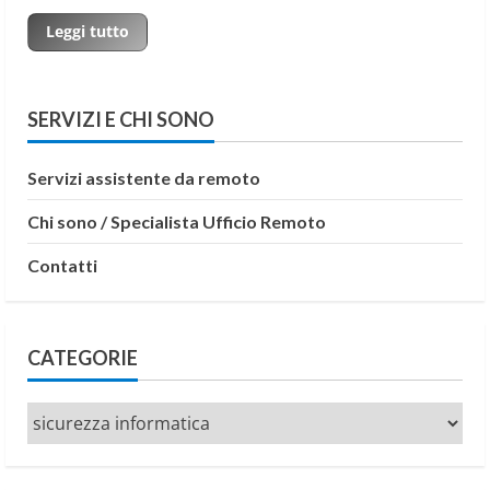
Read
Leggi tutto
more
about
10
idee
per
SERVIZI E CHI SONO
mantenere
al
sicuro
il
Servizi assistente da remoto
tuo
ufficio
digitale
Chi sono / Specialista Ufficio Remoto
Contatti
CATEGORIE
Categorie