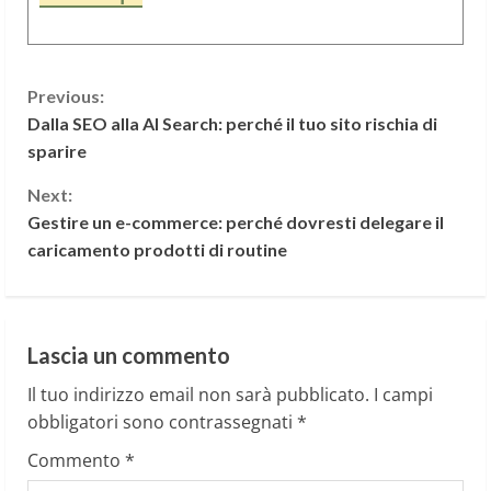
C
Previous:
Dalla SEO alla AI Search: perché il tuo sito rischia di
o
sparire
n
Next:
Gestire un e-commerce: perché dovresti delegare il
t
caricamento prodotti di routine
i
n
Lascia un commento
u
Il tuo indirizzo email non sarà pubblicato.
I campi
e
obbligatori sono contrassegnati
*
Commento
*
R