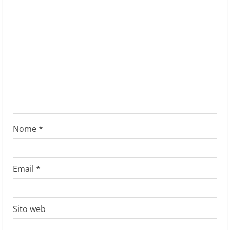
e
a
d
i
n
g
Nome
*
Email
*
Sito web