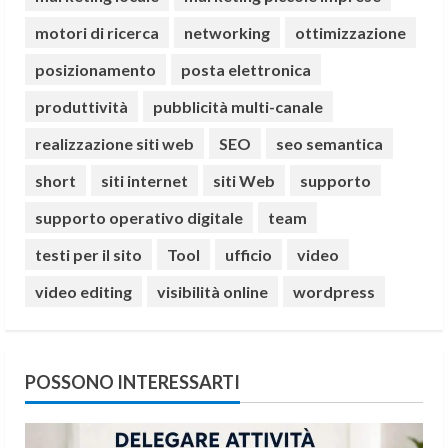
motori di ricerca
networking
ottimizzazione
posizionamento
posta elettronica
produttività
pubblicità multi-canale
realizzazione siti web
SEO
seo semantica
short
siti internet
siti Web
supporto
supporto operativo digitale
team
testi per il sito
Tool
ufficio
video
video editing
visibilità online
wordpress
POSSONO INTERESSARTI