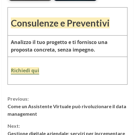
Consulenze e Preventivi
Analizzo il tuo progetto e ti fornisco una
proposta concreta, senza impegno.
Richiedi qui
C
Previous:
Come un Assistente Virtuale può rivoluzionare il data
o
management
n
Next:
Gestione digitale aziendale: servizi per incrementare