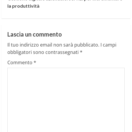
t
la produttività
i
n
Lascia un commento
u
Il tuo indirizzo email non sarà pubblicato.
I campi
e
obbligatori sono contrassegnati
*
Commento
*
R
e
a
d
i
n