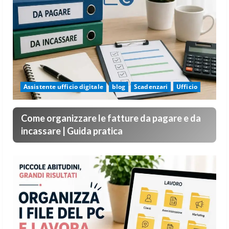
Assistente ufficio digitale
blog
Scadenzari
Ufficio
Come organizzare le fatture da pagare e da
incassare | Guida pratica