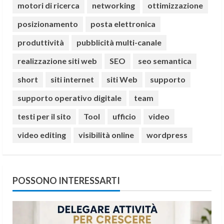
motori di ricerca
networking
ottimizzazione
posizionamento
posta elettronica
produttività
pubblicità multi-canale
realizzazione siti web
SEO
seo semantica
short
siti internet
siti Web
supporto
supporto operativo digitale
team
testi per il sito
Tool
ufficio
video
video editing
visibilità online
wordpress
POSSONO INTERESSARTI