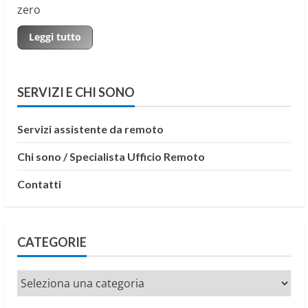
zero
Read
Leggi tutto
more
about
Scrittura
di
contenuti
SERVIZI E CHI SONO
web:
da
dove
iniziare
Servizi assistente da remoto
(anche
se
vuoi
Chi sono / Specialista Ufficio Remoto
fare
da
solo)
Contatti
CATEGORIE
Categorie