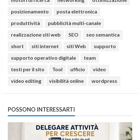
posizionamento
posta elettronica
produttività
pubblicità multi-canale
realizzazione siti web
SEO
seo semantica
short
siti internet
siti Web
supporto
supporto operativo digitale
team
testi per il sito
Tool
ufficio
video
video editing
visibilità online
wordpress
POSSONO INTERESSARTI