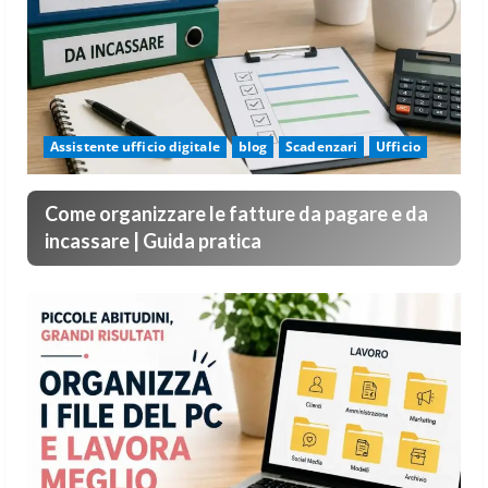
Assistente ufficio digitale
blog
Scadenzari
Ufficio
Come organizzare le fatture da pagare e da
incassare | Guida pratica