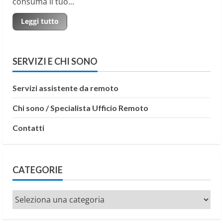
consuma il tuo...
Read
Leggi tutto
more
about
Gestire
un
e-
SERVIZI E CHI SONO
commerce:
perché
dovresti
delegare
Servizi assistente da remoto
il
caricamento
prodotti
Chi sono / Specialista Ufficio Remoto
di
routine
Contatti
CATEGORIE
Categorie